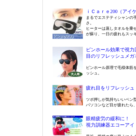
ｉＣａｒｅ200（アイケ
まるでエステティシャンの
さ。
ヒーターは蒸しタオルを乗
が蘇り、一日の疲れもスッ
ピンホール効果で視力
目のリフレッシュメガ
ピンホール原理で毛様体筋
ッシュ。
疲れ目をリフレッシュ「
ツボ押しが気持ちいいペン
パソコンなど目が疲れたら
眼精疲労の緩和に！
視力訓練器エコーアイ