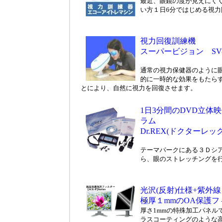
最近、眼鏡の度が見えにく
い方１日6分ではじめる視
視力回復訓練機
スーパービジョン SV-2
通常の視力保健器のように
的に一時的な効果をもたら
とにより、自然に視力を回復させます。
1日3分間のDVD立体
ラム
Dr.REX(ドクターレッ
テーマパークにある３Ｄシ
ら、眼のストレッチングを
光沢(反射)仕様+紫外
極厚１mmのOA保護フ
厚さ1mmの特殊加工パネル
ラスコーティングのような